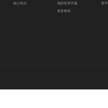
核心特点
我的世界开服
新手
更多教程...